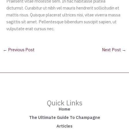
Praesent vitae molestie sem. In hac habitasse platea
dictumst. Curabitur ut nibh vel mauris hendrerit sollicitudin et
mattis risus. Quisque placerat ultrices nisi, vitae viverra massa
sagittis sit amet. Pellentesque bibendum suscipit sapien, ut
vulputate erat cursus nec.
←
Previous Post
Next Post
→
Quick Links
Home
The Ultimate Guide To Champagne
Articles