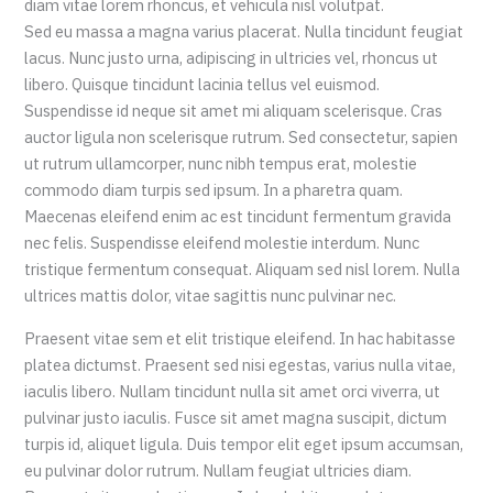
diam vitae lorem rhoncus, et vehicula nisl volutpat.
Sed eu massa a magna varius placerat. Nulla tincidunt feugiat
lacus. Nunc justo urna, adipiscing in ultricies vel, rhoncus ut
libero. Quisque tincidunt lacinia tellus vel euismod.
Suspendisse id neque sit amet mi aliquam scelerisque. Cras
auctor ligula non scelerisque rutrum. Sed consectetur, sapien
ut rutrum ullamcorper, nunc nibh tempus erat, molestie
commodo diam turpis sed ipsum. In a pharetra quam.
Maecenas eleifend enim ac est tincidunt fermentum gravida
nec felis. Suspendisse eleifend molestie interdum. Nunc
tristique fermentum consequat. Aliquam sed nisl lorem. Nulla
ultrices mattis dolor, vitae sagittis nunc pulvinar nec.
Praesent vitae sem et elit tristique eleifend. In hac habitasse
platea dictumst. Praesent sed nisi egestas, varius nulla vitae,
iaculis libero. Nullam tincidunt nulla sit amet orci viverra, ut
pulvinar justo iaculis. Fusce sit amet magna suscipit, dictum
turpis id, aliquet ligula. Duis tempor elit eget ipsum accumsan,
eu pulvinar dolor rutrum. Nullam feugiat ultricies diam.