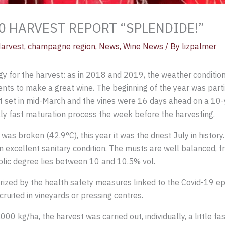
 HARVEST REPORT “SPLENDIDE!”
arvest
,
champagne region
,
News
,
Wine News
/ By
lizpalmer
y for the harvest: as in 2018 and 2019, the weather condition
ments to make a great wine. The beginning of the year was part
 set in mid-March and the vines were 16 days ahead on a 10-yea
lly fast maturation process the week before the harvesting.
was broken (42.9°C), this year it was the driest July in history
n excellent sanitary condition. The musts are well balanced, fr
olic degree lies between 10 and 10.5% vol.
rized by the health safety measures linked to the Covid-19 ep
ruited in vineyards or pressing centres.
00 kg/ha, the harvest was carried out, individually, a little f