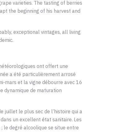
ape varieties. The tasting of berries
pt the beginning of his harvest and
ly, exceptional vintages, all living
demic.
météorologiques ont offert une
nnée a été particulièrement arrosé
 mi-mars et la vigne débourre avec 16
une dynamique de maturation
juillet le plus sec de l’histoire qui a
dans un excellent état sanitaire. Les
; le degré alcoolique se situe entre