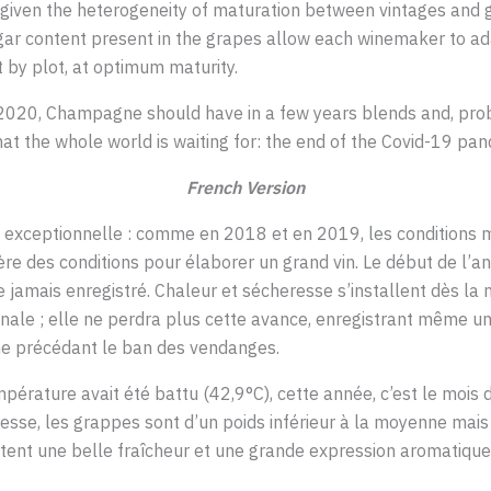
given the heterogeneity of maturation between vintages and gr
gar content present in the grapes allow each winemaker to ada
ot by plot, at optimum maturity.
2020, Champagne should have in a few years blends and, probab
hat the whole world is waiting for: the end of the Covid-19 pan
French Version
e exceptionnelle : comme en 2018 et en 2019, les conditions 
ère des conditions pour élaborer un grand vin. Le début de l’a
e jamais enregistré. Chaleur et sécheresse s’installent dès la
nale ; elle ne perdra plus cette avance, enregistrant même 
ne précédant le ban des vendanges.
pérature avait été battu (42,9°C), cette année, c’est le mois de 
resse, les grappes sont d’un poids inférieur à la moyenne mais 
ntent une belle fraîcheur et une grande expression aromatique 